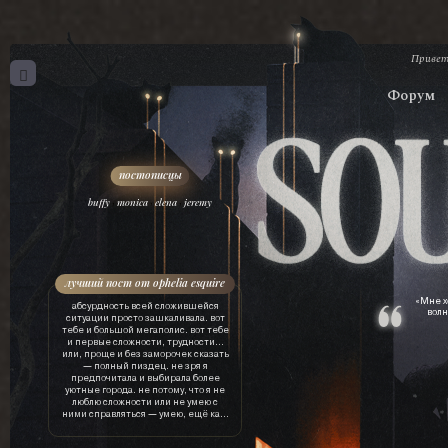
Привет
Форум
,
,
,
buffy
monica
elena
jeremy
лучший пост от ophelia esquire
«Мне х
абсурдность всей сложившейся
волн
ситуации просто зашкаливала. вот
тебе и большой мегаполис. вот тебе
и первые сложности, трудности…
или, проще и без заморочек сказать
— полный пиздец. не зря я
предпочитала и выбирала более
уютные города. не потому, что я не
люблю сложности или не умею с
ними справляться — умею, ещё как.
просто это лишняя трата ресурсов.
драгоценного времени, нервов, сил,