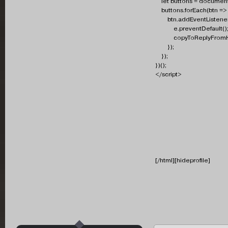
let buttons = document.
buttons.forEach(btn => 
btn.addEventListener("c
e.preventDefault()
copyToReplyFromHid
});
});
})();
</script>
[/html][hideprofile]