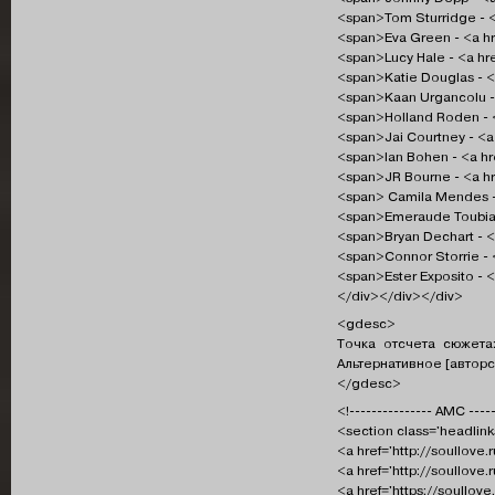
<span>Tom Sturridge - <
<span>Eva Green - <a hr
<span>Lucy Hale - <a hr
<span>Katie Douglas - <
<span>Kaan Urgancolu - 
<span>Holland Roden - <
<span>Jai Courtney - <a
<span>Ian Bohen - <a hr
<span>JR Bourne - <a hr
<span> Camila Mendes - 
<span>Emeraude Toubia -
<span>Bryan Dechart - <
<span>Connor Storrie - 
<span>Ester Exposito - <
</div></div></div>
<gdesc>
Точка отсчета сюжета
Альтернативное [авторс
</gdesc>
<!--------------- АМС -----
<section class='headlink
<a href='http://soullove
<a href='http://soullove
<a href='https://soullov