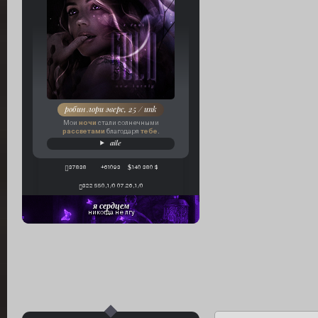
робин лори эверс, 25 / unk
ночи
Мои
стали солнечными
рассветами
тебе
благодаря
.
aile
37838
+61093
140 380 $
322 550,1/0 07.26,1/0
я сердцем
никогда не лгу