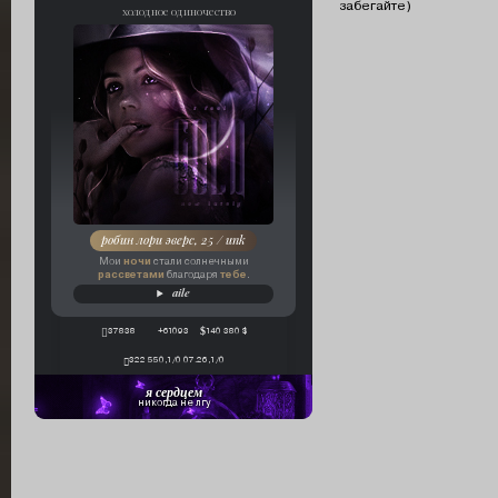
забегайте)
холодное одиночество
робин лори эверс, 25 / unk
ночи
Мои
стали солнечными
рассветами
тебе
благодаря
.
aile
37838
+61093
140 380 $
322 550,1/0 07.26,1/0
я сердцем
никогда не лгу