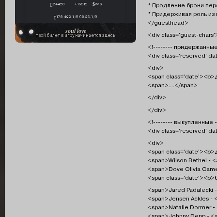
* Продление брони пе
24428
+15512
∞ $
* Придерживая роль из
178 492,1/0 06.25,1/0
</guesthead>
soul love
<div class='guest-chars'
твой билет в игру начинается здесь
<!-------- придержанные
<div class='reserved' d
<div>
<span class='date'><b>
<span>....</span>
</div>
</div>
<!-------- выкупленные -
<div class='reserved' da
<div>
<span class='date'><b>
<span>Wilson Bethel - <a
<span>Dove Olivia Camer
<span class='date'><b
<span>Jared Padalecki -
<span>Jensen Ackles - <
<span>Natalie Dormer - 
<span>Johnny Depp - <a 