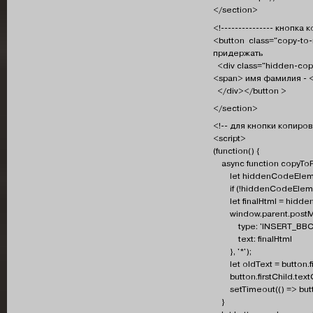
</section>
<!--------------- кнопка к
<button class="copy-to-
придержать
<div class="hidden-copy
<span> имя фамилия - <
</div></button >
</section>
<!-- для кнопки копиров
<script>
(function() {
async function copyToR
let hiddenCodeElement
if (!hiddenCodeElemen
let finalHtml = hidden
window.parent.postM
type: 'INSERT_BBCO
text: finalHtml
}, '*');
let oldText = button.fi
button.firstChild.text
setTimeout(() => button
}