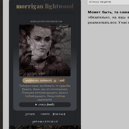
27.02.25 09:49:09
автор:
morrigan lightwood
Может быть, та сам
обязательно, на ваш 
пятьдесят оттенков зла
реализовать все. У нас
морриган лайтвуд, 34 / unk
судьбы
Теперь я знаю, как бежать, от
бежать. Знаю, как это споткнуться.
Полными лёгкими дышать, лишь с
тобой
тобою
дышать. Лишь
задохнутся.
crazy family
272913
+156175
733 044 $
610 549,1/0 07.26,1/0