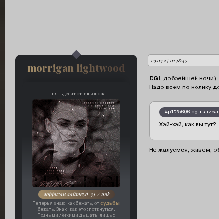
03.03.25 01:48:45
автор:
morrigan lightwood
DGI
, добрейшей ночи)
Надо всем по нолику до
пятьдесят оттенков зла
#p1125606,dgi написал
Хэй-хэй, как вы тут?
Не жалуемся, живем, о
морриган лайтвуд, 34 / unk
судьбы
Теперь я знаю, как бежать, от
бежать. Знаю, как это споткнуться.
Полными лёгкими дышать, лишь с