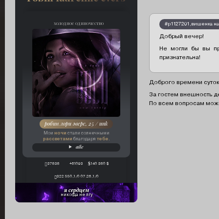
холодное одиночество
#p1127201,вишенка на
Добрый вечер!
Не могли бы вы пр
признательна!
Доброго времени суток
За гостем внешность д
По всем вопросам мож
робин лори эверс, 25 / unk
ночи
Мои
стали солнечными
рассветами
тебе
благодаря
.
aile
37838
+61093
140 380 $
322 550,1/0 07.26,1/0
я сердцем
никогда не лгу