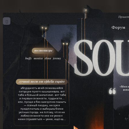
Привет
Форум
,
,
,
buffy
monica
elena
jeremy
лучший пост от ophelia esquire
«Мне х
абсурдность всей сложившейся
волн
ситуации просто зашкаливала. вот
тебе и большой мегаполис. вот тебе
и первые сложности, трудности…
или, проще и без заморочек сказать
— полный пиздец. не зря я
предпочитала и выбирала более
уютные города. не потому, что я не
люблю сложности или не умею с
ними справляться — умею, ещё как.
просто это лишняя трата ресурсов.
драгоценного времени, нервов, сил,