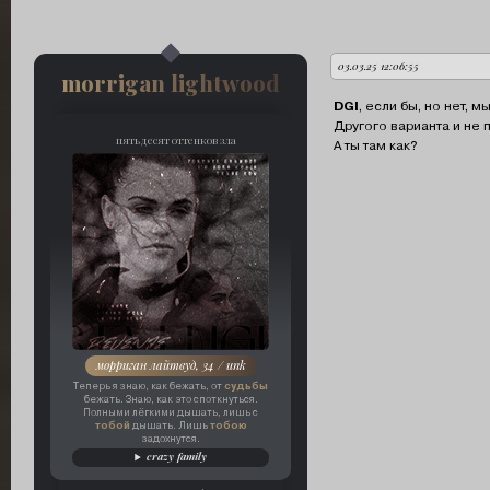
03.03.25 12:06:55
автор:
morrigan lightwood
DGI
, если бы, но нет, 
Другого варианта и не 
пятьдесят оттенков зла
А ты там как?
морриган лайтвуд, 34 / unk
судьбы
Теперь я знаю, как бежать, от
бежать. Знаю, как это споткнуться.
Полными лёгкими дышать, лишь с
тобой
тобою
дышать. Лишь
задохнутся.
crazy family