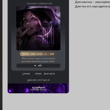
Для канона - упрощённ
холодное одиночество
Для тех кто находится
робин лори эверс, 25 / unk
ночи
Мои
стали солнечными
рассветами
тебе
благодаря
.
aile
37838
+61095
140 380 $
322 550,1/0 07.26,1/0
я сердцем
никогда не лгу