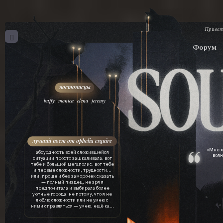
Привет
Форум
,
,
,
buffy
monica
elena
jeremy
лучший пост от ophelia esquire
«Мне х
абсурдность всей сложившейся
волн
ситуации просто зашкаливала. вот
тебе и большой мегаполис. вот тебе
и первые сложности, трудности…
или, проще и без заморочек сказать
— полный пиздец. не зря я
предпочитала и выбирала более
уютные города. не потому, что я не
люблю сложности или не умею с
ними справляться — умею, ещё как.
просто это лишняя трата ресурсов.
драгоценного времени, нервов, сил,