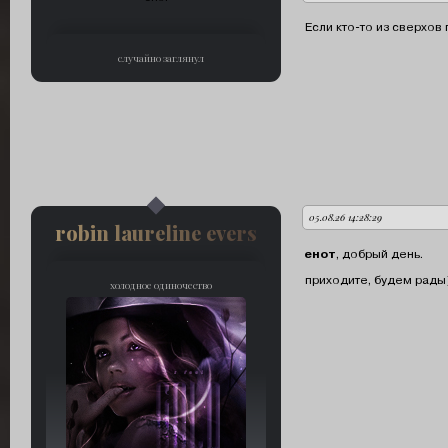
Если кто-то из сверхов 
случайно заглянул
05.08.26 14:28:29
автор:
robin laureline evers
енот
, добрый день.
приходите, будем рады)
холодное одиночество