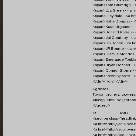
<span>Tom Sturridge - <
<span>Eva Green - <a hr
<span>Lucy Hale - <a hr
<span>Katie Douglas - <
<span>Kaan Urgancolu - 
<span>Holland Roden - <
<span>Jai Courtney - <a
<span>Ian Bohen - <a hr
<span>JR Bourne - <a hr
<span> Camila Mendes - 
<span>Emeraude Toubia -
<span>Bryan Dechart - <
<span>Connor Storrie - 
<span>Ester Exposito - <
</div></div></div>
<gdesc>
Точка отсчета сюжета
Альтернативное [авторс
</gdesc>
<!--------------- АМС -----
<section class='headlink
<a href='http://soullove
<a href='http://soullove
<a href='https://soullov