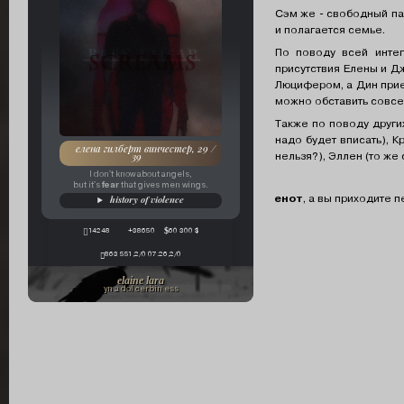
Сэм же - свободный пар
и полагается семье.
По поводу всей инте
присутствия Елены и Д
Люцифером, а Дин прие
можно обставить совсе
Также по поводу други
надо будет вписать), 
елена гилберт винчестер, 29 /
нельзя?), Эллен (то же
39
I don't know about angels,
fear
but it's
that gives men wings.
енот
, а вы приходите
history of violence
14248
+38650
60 300 $
863 551,2/0 07.26,2/0
elaine lara
yn a dol cerbin ess