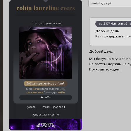
12.06.26 19:32:36
автор:
robin laureline evers
холодное одиночество
#p1233716,miss me? на
Добрый день,
Кая придержите, пож
Добрый день.
Мы безумно скучали по 
За гостем держим на су
Приходите, ждем.
робин лори эверс, 25 / unk
ночи
Мои
стали солнечными
рассветами
тебе
благодаря
.
aile
37838
+61095
140 380 $
322 550,1/0 07.26,1/0
я сердцем
никогда не лгу