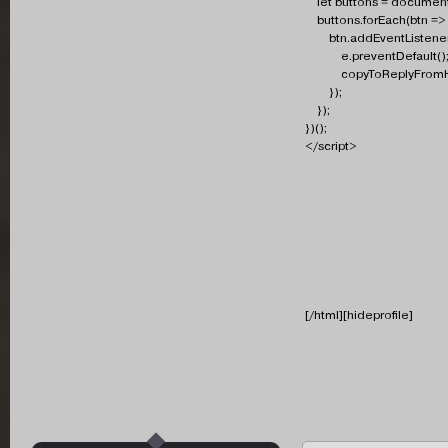
let buttons = document.
buttons.forEach(btn => 
btn.addEventListener("c
e.preventDefault()
copyToReplyFromHid
});
});
})();
</script>
[/html][hideprofile]