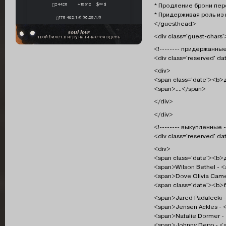
* Продление брони пе
24428
+15512
∞ $
* Придерживая роль из
178 492,1/0 06.25,1/0
</guesthead>
soul love
<div class='guest-chars'
твой билет в игру начинается здесь
<!-------- придержанные
<div class='reserved' d
<div>
<span class='date'><b>
<span>....</span>
</div>
</div>
<!-------- выкупленные -
<div class='reserved' da
<div>
<span class='date'><b>
<span>Wilson Bethel - <a
<span>Dove Olivia Camer
<span class='date'><b
<span>Jared Padalecki -
<span>Jensen Ackles - <
<span>Natalie Dormer - 
<span>Johnny Depp - <a 