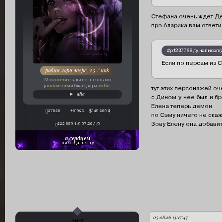
Стефана очень ждет Дей
про Аларика вам ответ
#p1237768,ty написал(а
Если по персам из 
робин лори эверс, 25 / unk
ночи
Мои
стали солнечными
рассветами
тебе
благодаря
.
тут этих персонажей оч
aile
с Дином у нее был и бр
Елена теперь демон
37838
+61095
140 380 $
по Сэму ничего не скажу
Зову Елену она добави
322 550,1/0 07.26,1/0
я сердцем
никогда не лгу
05.08.26 13:17:47
автор:
енот