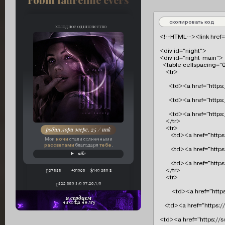
скопировать код
холодное одиночество
<!--HTML--><link href=
<div id="night">

<div id="night-main">

  <table cellspacing="0
    <tr>

      <td><a href="htt
      <td><a href="htt
      <td><a href="ht
    </tr>

    <tr>

робин лори эверс, 25 / unk
       <td><a href="ht
ночи
Мои
стали солнечными
рассветами
тебе
благодаря
.
       <td><a href="ht
aile
       <td><a href="ht
    </tr>

37838
+61095
140 380 $
    <tr>

322 550,1/0 07.26,1/0
        <td><a href="h
я сердцем
никогда не лгу
   <td><a href="https:
<td><a href="https://