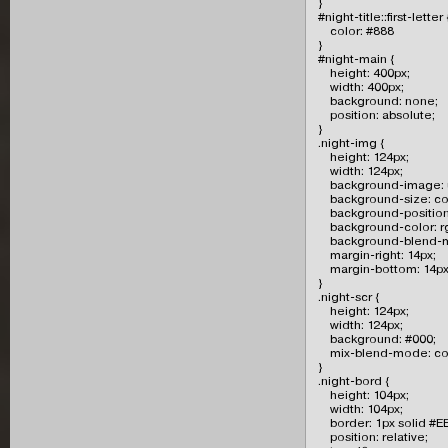
}

#night-title::first-letter {
    color: #888

}

#night-main {

    height: 400px;

    width: 400px;

    background: none;

    position: absolute;

}

.night-img {

    height: 124px;

    width: 124px;

    background-image: u
    background-size: co
    background-position
    background-color: rgb
    background-blend-m
    margin-right: 14px;

    margin-bottom: 14px;
}

.night-scr {

    height: 124px;

    width: 124px;

    background: #000;

    mix-blend-mode: col
}

.night-bord {

    height: 104px;

    width: 104px;

    border: 1px solid #E
    position: relative;
