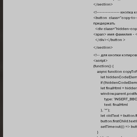
</section>
<!--------------- кнопка к
<button class="copy-to-
придержать
<div class="hidden-copy
<span> имя фамилия - <
</div></button >
</section>
<!-- для кнопки копиров
<script>
(function() {
async function copyToR
let hiddenCodeElement
if (!hiddenCodeElemen
let finalHtml = hidden
window.parent.postM
type: 'INSERT_BBCO
text: finalHtml
}, '*');
let oldText = button.fi
button.firstChild.text
setTimeout(() => button
}