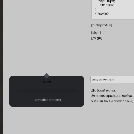
    top: 10px;

    left: 10px

}

</style>
[hideprofile]
[sign]
[/sign]
21.07.26 00:09:07
автор:
эсме
Доброй ночи.
Это эсмеральда дебуа.
случайно заглянул
У пеня были проблемы,