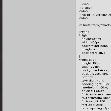
    </tr>

  </table>

</div>

  <div id="night-title
</div>

<a href="https://shadow
<style>

#night {

    height: 525px;

    width: 400px;

    background: none;

    margin: auto;

    position: relative

}

#night-title {

    height: 100px;

    width: 396px;

    background: #eee;

    position: absolute;

    bottom: 0;

    text-align: right;

    padding-right: 30px;

    line-height: 100px;

    color: #EEC697;

    font-family: montserra
    text-transform: uppe
    font-weight: 900;

    font-size: 25px;

    letter-spacing: -1px;
