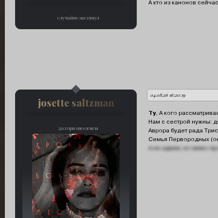
А кто из канонов сейча
случайно заглянул
04.08.26 16:20:19
автор:
josette saltzman
Ty
, А кого рассматрив
Нам с сестрой нужны: д
да гори оно огнем
Аврора будет рада Трис
Семья Первородных (он
я не админ, но мимо пр