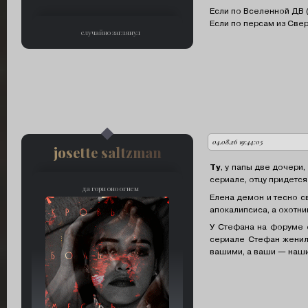
Если по Вселенной ДВ (
Если по персам из Свер
случайно заглянул
04.08.26 19:44:05
автор:
josette saltzman
Ty
, у папы две дочери,
сериале, отцу придется
да гори оно огнем
Елена демон и тесно с
апокалипсиса, а охотни
У Стефана на форуме ес
сериале Стефан женилс
вашими, а ваши — нашим